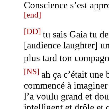
Conscience s’est appr
[end]
[DD]
tu sais Gaia tu de
[audience laughter]
un
plus tard ton compag
[NS]
ah
ça c’était une 
commencé à imaginer 
l’a voulu
grand et doux
intelligent et drôle
et 