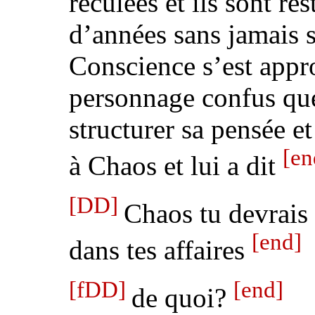
reculées et ils sont re
d’années sans jamais s
Conscience s’est appr
personnage confus que
structurer sa pensée e
[en
à Chaos et
lui a dit
[DD]
Chaos tu devrais 
[end]
dans tes affaires
[fDD]
[end]
de quoi?