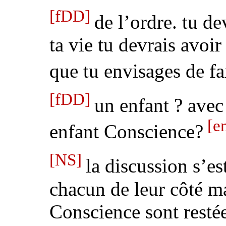
[fDD]
de l’ordre. tu de
ta vie tu devrais avoi
que tu envisages de fa
[fDD]
un enfant ? avec
[e
enfant Conscience?
[NS]
la discussion s’est
chacun de leur côté ma
Conscience sont rest