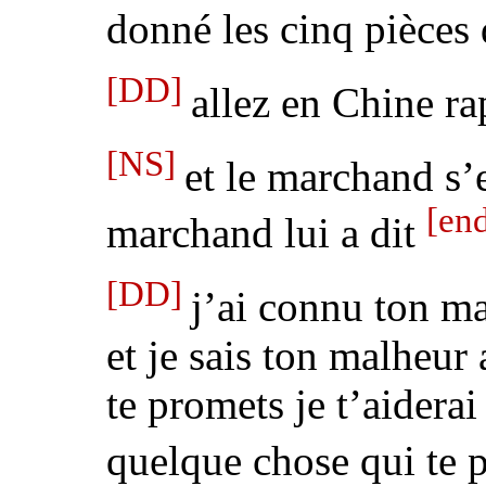
donné les cinq pièces 
[DD]
allez en Chine r
[NS]
et le marchand s’
[en
marchand lui a dit
[DD]
j’ai connu ton m
et je sais ton malheur 
te promets je t’aidera
quelque chose qui te 