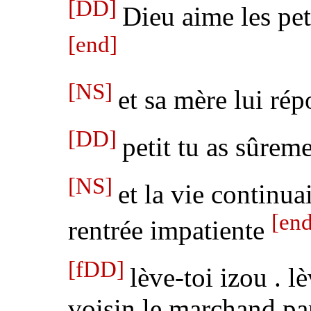
[DD]
Dieu aime les pet
[end]
[NS]
et
sa mère lui ré
[DD]
petit tu as sûrem
[NS]
et la vie continua
[end
rentrée impatiente
[fDD]
lève-toi
izou
. l
voisin le marchand par