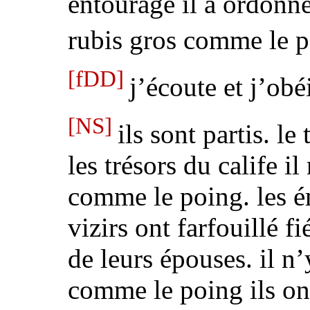
entourage
il a ordonn
rubis gros comme le 
[fDD]
j’écoute et j’obé
[NS]
ils sont partis. le
les trésors du calife
il
comme le poing.
les é
vizirs ont farfouillé f
de leurs épouses.
il n
comme le poing
ils on