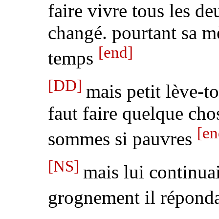
faire vivre tous les d
changé
.
pourtant
sa mè
[end]
temps
[DD]
mais petit lève-t
faut faire quelque chos
[en
sommes si pauvres
[NS]
mais lui continuai
grognement
il répond