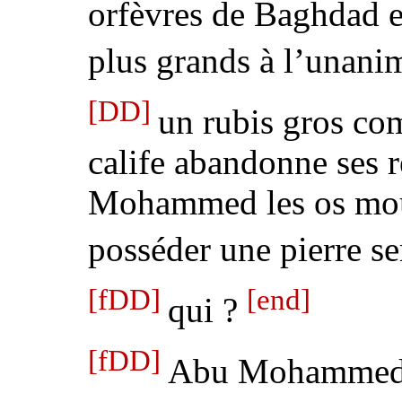
orfèvres de Baghdad e
plus grands à l’unani
[DD]
un rubis gros co
calife abandonne ses 
Mohammed les os mou
posséder une pierre s
[fDD]
[end]
qui ?
[fDD]
Abu Mohammed l