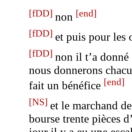
[fDD]
[end]
non
[fDD]
et puis pour les
[fDD]
non il t’a donné
nous donnerons chacun
[end]
fait un bénéfice
[NS]
et le marchand de
bourse trente pièces d
jour il y a eu une esc