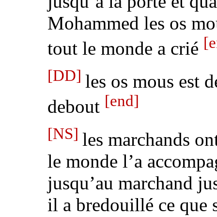
jusqu’à la porte et qu
Mohammed les os mous
[
tout le monde a crié
[DD]
les os mous est d
[end]
debout
[NS]
les marchands ont
le monde l’a accompag
jusqu’au marchand jus
il a bredouillé ce que s