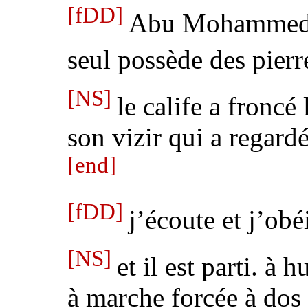
[fDD]
Abu Mohammed l
seul possède des pierre
[NS]
le calife a froncé 
son vizir qui a regard
[end]
[fDD]
j’écoute et j’obé
[NS]
et il est parti. à 
à marche forcée à dos 