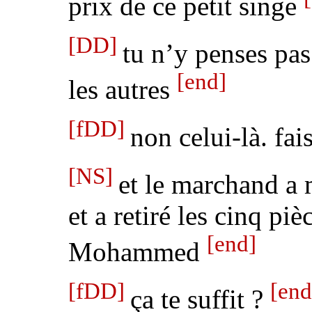
prix de ce petit singe
[DD]
tu n’y penses pa
[end]
les autres
[fDD]
non celui-là. fai
[NS]
et le marchand a 
et a retiré les cinq pi
[end]
Mohammed
[fDD]
[end
ça te suffit ?