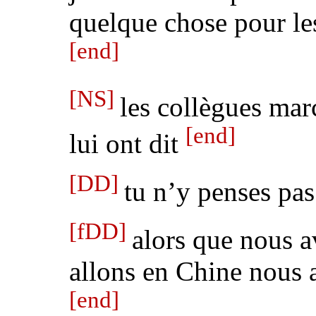
quelque chose pour les
[end]
[NS]
les collègues mar
[end]
lui ont dit
[DD]
tu n’y penses pas
[fDD]
alors que nous a
allons en Chine nous 
[end]